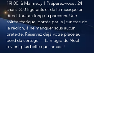
19h00, à Malmedy ! Préparez-vous : 24
chars, 250 figurants et de la musique en
direct tout au long du parcours. Une
soirée féerique, portée par la jeunesse de
la région, à ne manquer sous aucun
prétexte. Réservez déjà votre place au
bord du cortège — la magie de Noël
revient plus belle que jamais !
Envie de soutenir le projet ?
Faites un don : BE50
0637 2725 5818
—
La Magie de Noël
Merci à nos sponsors (2026)
Voir tous les sponsors